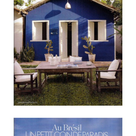
TERRAÇO DO CÉU
CASA DA ÁRVORE
SEU JOÃO
ZÉ E ZILDA
GULAB MAHAL
EUGÊNIA
CASINHA
CASA DAS ARTES