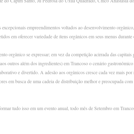
te do Capim Santo, Ju Pedrosa do Uxua Quadrado, Chico Anastásia do R
CASA LUZ
CASA DO LAGO
 excepcionais empreendimentos voltados ao desenvolvimento orgânico, 
tidos em oferecer variedade de ítens orgânicos em seus menus durante 
ento orgânico se expressar; em vez da competição acirrada das capitais
 aos outros além dos ingredientes) em Trancoso o cenário gastronômico 
borativo e divertido. A adesão aos orgânicos cresce cada vez mais por m
ores em busca de uma cadeia de distribuição melhor e preocupada com 
sformar tudo isso em um evento anual, todo mês de Setembro em Tranco