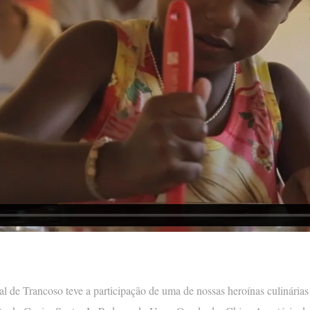
TERRAÇO DO CÉU
CASA DA ÁRVORE
SEU JOÃO
ZÉ E ZILDA
GULAB MAHAL
EUGÊNIA
CASINHA
CASA DAS ARTES
l de Trancoso teve a participação de uma de nossas heroínas culinárias