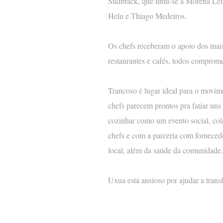
Sudbrack, que uniu-se a Morena Lei
Helu e Thiago Medeiros.
Os chefs receberam o apoio dos mais
restaurantes e cafés, todos comprome
Trancoso é lugar ideal para o movim
chefs parecem prontos pra fatiar uns
cozinhar como um evento social, cola
chefs e com a parceria com forneced
local, além da saúde da comunidade.
Uxua está ansioso por ajudar a tran