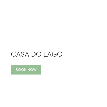
CASA DO LAGO
BOOK NOW
3-BEDROOMS WITH ENSUITE BATH •
300 M² (3300 FT²) • SWIMMABLE LAKE
WITH RARE FISH SPECIES • MOST