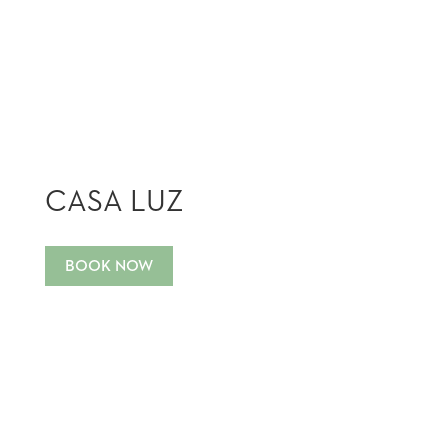
CASA LUZ
BOOK NOW
3 SUITES • 170 M² CASA (1830 FT²) • 150
M² PATIO (1910 FT²) • ON PARALLEL
STREET TO HISTORIC TOWN SQUARE •
PRIVATE POOL AND OUTDOOR